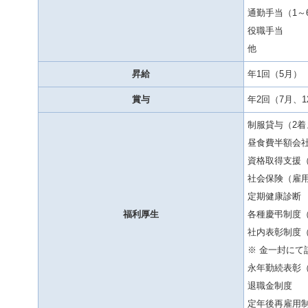
通勤手当（1～
役職手当
他
昇給
年1回（5月）
賞与
年2回（7月、1
制服貸与（2着
昼食費半額会
資格取得支援
社会保険（雇
定期健康診断
福利厚生
各種慶弔制度
社内表彰制度
※ 金一封に
永年勤続表彰（
退職金制度
定年後再雇用