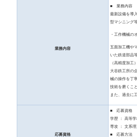
■ 業務内容
最新設備を導
型マシニング
・工作機械の
五面加工機や
業務内容
いた鉄道部品
（高精度加工
大谷鉄工所の
械の操作を丁
技術を磨くこ
また、過去に
■ 応募資格
学歴 ： 高等
専攻 ： 文系
応募資格
■ 応募方法