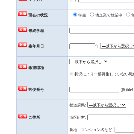
現在の状況
学生
他企業で就業中
最終学歴
生年月日
年
希望職種
※ 状況により一部募集していない
郵便番号
(例)554
都道府県:
ご住所
市区町村:
番地、マンション名など: