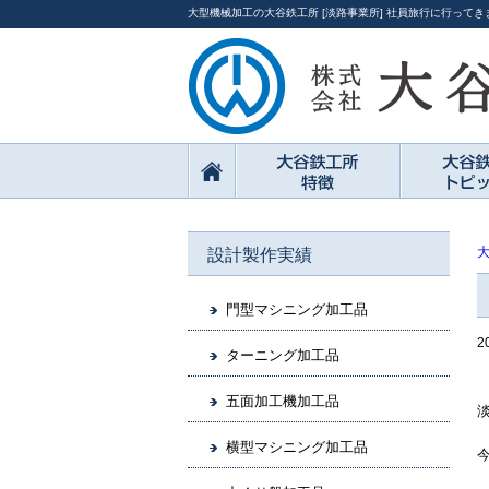
大型機械加工の大谷鉄工所 [淡路事業所] 社員旅行に行ってき
設計製作実績
門型マシニング加工品
2
ターニング加工品
五面加工機加工品
横型マシニング加工品