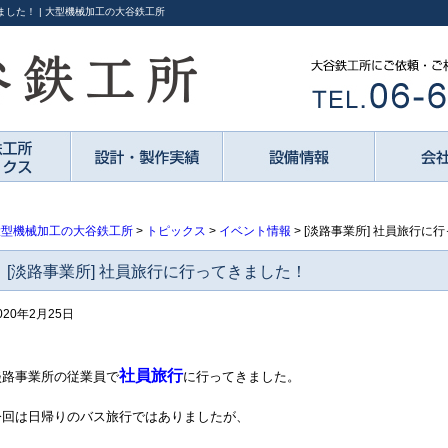
ました！ | 大型機械加工の大谷鉄工所
大型機械加工の大谷鉄工所
>
トピックス
>
イベント情報
>
[淡路事業所] 社員旅行に
[淡路事業所] 社員旅行に行ってきました！
020年2月25日
社員旅行
淡路事業所の従業員で
に行ってきました。
今回は日帰りのバス旅行ではありましたが、